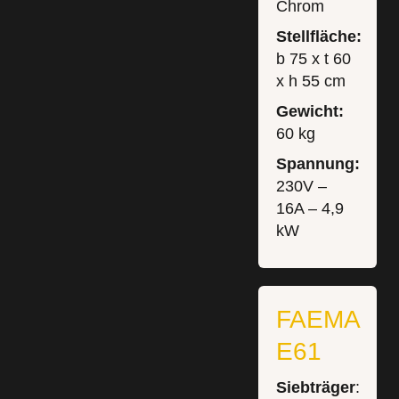
Chrom
Stellfläche:
b 75 x t 60
x h 55 cm
Gewicht:
60 kg
Spannung:
230V –
16A – 4,9
kW
FAEMA
E61
Siebträger
: