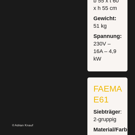
b 55 x t 60
x h 55 cm
Gewicht:
51 kg
Spannung:
230V –
16A – 4,9
kW
FAEMA
E61
Siebträger
:
2-gruppig
© Adrian Knauf
Material/Farbe: