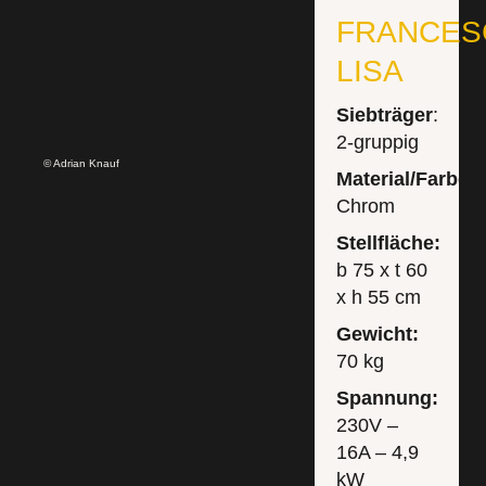
FRANCES
LISA
Siebträger
:
2-gruppig
© Adrian Knauf
Material/Farbe:
Chrom
Stellfläche:
b 75 x t 60
x h 55 cm
Gewicht:
70 kg
Spannung:
230V –
16A – 4,9
kW