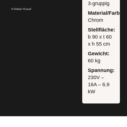
3-gruppig
© Adrian Knauf
Material/Farbe:
Chrom
Stellfläche:
b 90 x t 60
x h 55 cm
Gewicht:
60 kg
Spannung:
230V –
16A – 6,9
kW