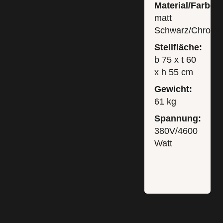
Material/Farbe:
matt
Schwarz/Chrom
Stellfläche:
b 75 x t 60
x h 55 cm
Gewicht:
61 kg
Spannung:
380V/4600
Watt