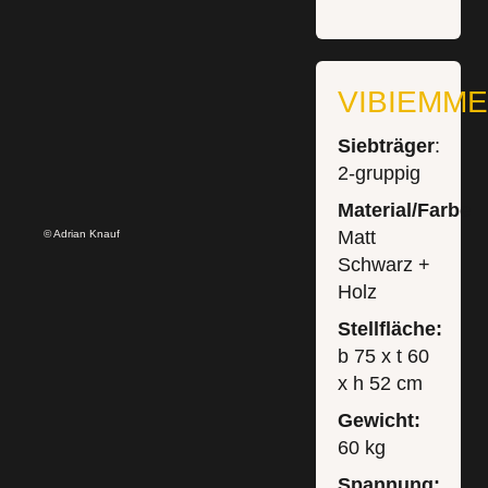
VIBIEMM
Siebträger
:
2-gruppig
Material/Farbe:
Matt
© Adrian Knauf
Schwarz +
Holz
Stellfläche:
b 75 x t 60
x h 52 cm
Gewicht:
60 kg
Spannung: