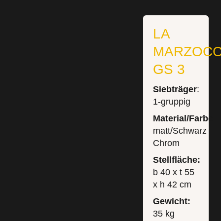
LA
MARZOC
GS 3
Siebträger
:
1-gruppig
Material/Farbe:
matt/Schwarz
Chrom
Stellfläche:
b 40 x t 55
x h 42 cm
Gewicht:
35 kg