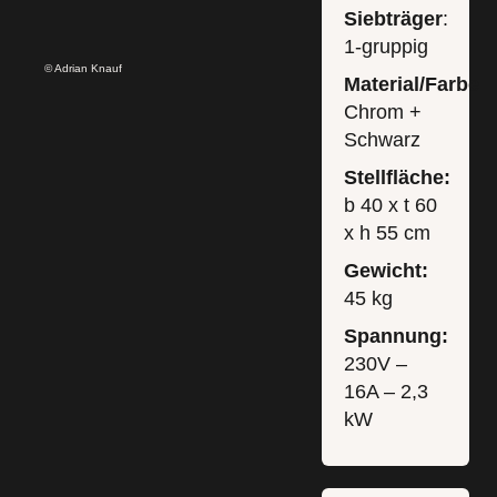
Siebträger
:
1-gruppig
© Adrian Knauf
Material/Farbe:
Chrom +
Schwarz
Stellfläche:
b 40 x t 60
x h 55 cm
Gewicht:
45 kg
Spannung:
230V –
16A – 2,3
kW