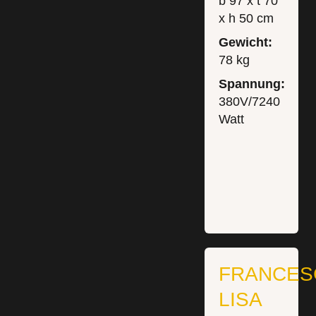
b 97 x t 70
x h 50 cm
Gewicht:
78 kg
Spannung:
380V/7240
Watt
FRANCES
LISA